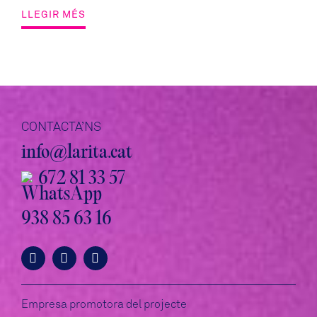
LLEGIR MÉS
CONTACTA’NS
info@larita.cat
672 81 33 57
938 85 63 16
Empresa promotora del projecte