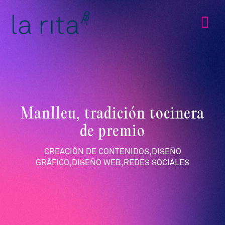
Skip
to
Tog
content
Nav
Inicio
Quienes somos
Manlleu, tradición tocinera
de premio
Servicios
CREACIÓN DE CONTENIDOS,DISEÑO
GRÁFICO,DISEÑO WEB,REDES SOCIALES
Proyectos
Contacto