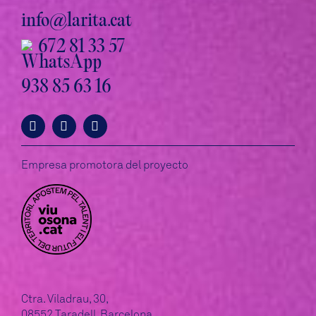
info@larita.cat
672 81 33 57
938 85 63 16
Empresa promotora del proyecto
Ctra. Viladrau, 30,
08552 Taradell, Barcelona