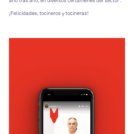
año tras año, en diversos certámenes del sector .
¡Felicidades, tocineros y tocineras!